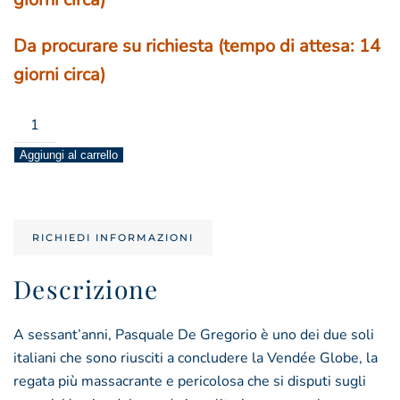
Da procurare su richiesta
(tempo di attesa: 14
giorni circa)
oceani
ad
Aggiungi al carrello
ogni
costo
quantità
RICHIEDI INFORMAZIONI
Descrizione
A sessant’anni, Pasquale De Gregorio è uno dei due soli
italiani che sono riusciti a concludere la Vendée Globe, la
regata più massacrante e pericolosa che si disputi sugli